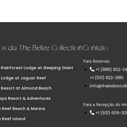
os da The Belize Collection
Contato
Para Reservas:
 Rainforest Lodge at Sleeping Giant
+1 (888) 822-2
+1 (501) 822-3851
 Lodge at Jaguar Reef
info@thebelizecol
 Resort at Almond Beach
ya Resort & Adventures
Para a Recepção do Hot
e Reef Beach & Marina
+1 (501) 609-2
e Reef Island