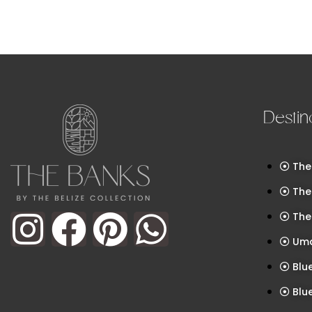
Destin
The
The
The
Uma
Blu
Blu