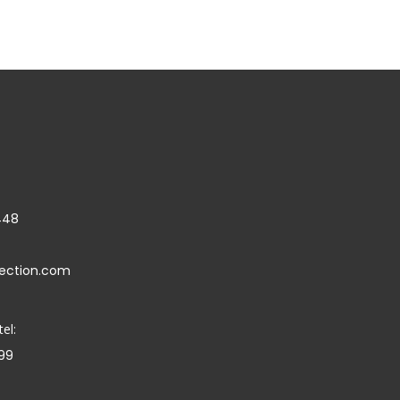
448
lection.com
el:
099