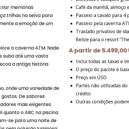
criar memórias
Café da manhã, almoço e
ça trilhas na selva para
Passeio a cavalo para 4
rimente a emoção de um
Passeio pela caverna A
Traslado privativo de id
Belize para o resort ‘Th
xplore a caverna ATM. Nade
A partir de 5.499,00
e suba até uma vasta
Inclui todas as taxas e 
coa a antiga história
O preço do pacote é bas
Preço em USD
Partes não utilizadas d
mo, onde uma variedade de
crédito
 gostos. De sabores
Outras condições podem 
ladares mais exigentes.
il quanto o ABC na piscina
eúnam-se para uma noite de
s pela poluição luminosa.