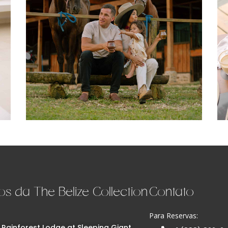
os da The Belize Collection
Contato
Para Reservas:
 Rainforest Lodge at Sleeping Giant