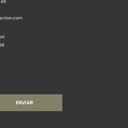
448
lection.com
el:
099
ENVIAR