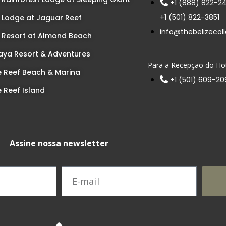
+1 (888) 822-2
+1 (501) 822-3851
 Lodge at Jaguar Reef
info@thebelizecol
 Resort at Almond Beach
ya Resort & Adventures
Para a Recepção do Hot
e Reef Beach & Marina
+1 (501) 609-2
e Reef Island
Assine nossa newsletter