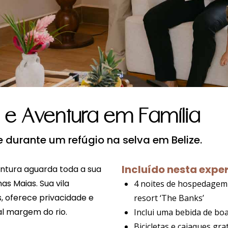
 e Aventura em Família
durante um refúgio na selva em Belize.
Incluído nesta expe
ntura aguarda toda a sua
as Maias. Sua vila
4 noites de hospedagem 
, oferece privacidade e
resort ‘The Banks’
al margem do rio.
Inclui uma bebida de bo
Bicicletas e caiaques gra