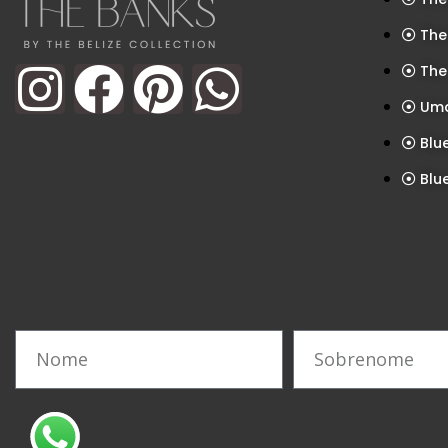
The
The
Uma
Blu
Blu