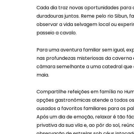
Cada dia traz novas oportunidades para 
duradouras juntos. Reme pelo rio Sibun, fa
observar a vida selvagem local ou expe
passeio a cavalo.
Para uma aventura familiar sem igual, e
nas profundezas misteriosas da caverna 
câmara semelhante a uma catedral que e
maia.
Compartilhe refeições em família no Hu
opções gastronômicas atende a todos os
ousados a favoritos familiares para os pa
Após um dia de emoção, relaxar é tão fác
privativa da sua vila e, ao pôr do sol, r
observação de estrelas sob céus intocado