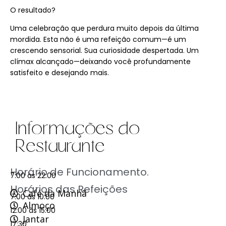
O resultado?
Uma celebração que perdura muito depois da última
mordida. Esta não é uma refeição comum—é um
crescendo sensorial. Sua curiosidade despertada. Um
clímax alcançado—deixando você profundamente
satisfeito e desejando mais.
Informações do
Restaurante
Horário de Funcionamento.
7:00 às 22:00
Horários das Refeições
Café da Manhã
7:00 às 10:00
Almoço
12:00 às 15:00
Jantar
17:30