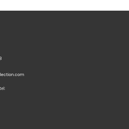
8
llection.com
el: