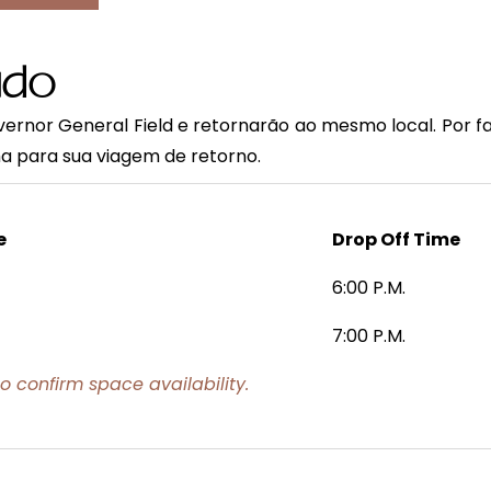
ado
vernor General Field e retornarão ao mesmo local. Por f
ma para sua viagem de retorno.
e
Drop Off Time
6:00 P.M.
7:00 P.M.
o confirm space availability.