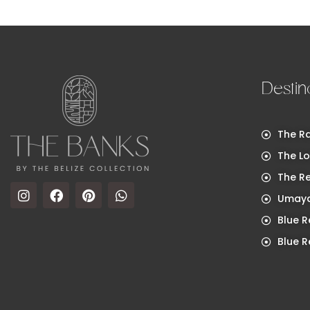
Destin
The Ra
The Lo
The R
Umaya
Blue R
Blue R