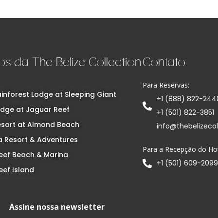
os da The Belize Collection
Contato
Para Reservas:
inforest Lodge at Sleeping Giant
+1 (888) 822-244
dge at Jaguar Reef
+1 (501) 822-3851
esort at Almond Beach
info@thebelizeco
 Resort & Adventures
Para a Recepção do Hot
eef Beach & Marina
+1 (501) 609-2099
eef Island
Assine nossa newsletter