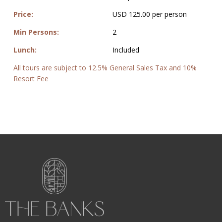
Price:
USD 125.00 per person
Min Persons:
2
Lunch:
Included
All tours are subject to 12.5% General Sales Tax and 10%
Resort Fee