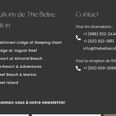
ations de The Belize
Contact
tion
Pour les réservations :
+1 (888) 822-244
+1 (501) 822-3851
inforest Lodge at Sleeping Giant
info@thebelizeco
dge at Jaguar Reef
esort at Almond Beach
Pour la réception de l’hô
 Resort & Adventures
+1 (501) 609-2099
eef Beach & Marina
eef Island
onnez-vous à notre newsletter