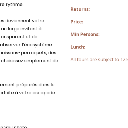
pre rythme.
Returns:
bes deviennent votre
Price:
e au large invitant à
Min Persons:
transparent et de
 observer l’écosystème
Lunch:
 poissons-perroquets, des
All tours are subject to 1
u choisissez simplement de
chement préparés dans le
 parfaite à votre escapade
pareil photo