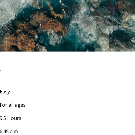
e
Easy
For all ages
9.5 Hours
6:45 a.m.