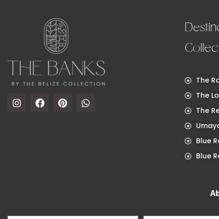
Destin
Collec
The Ra
The Lo
The R
Umaya
Blue R
Blue R
Ab