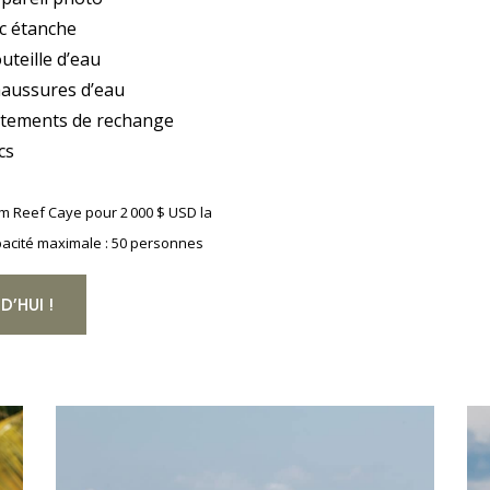
c étanche
uteille d’eau
aussures d’eau
tements de rechange
cs
hm Reef Caye pour 2 000 $ USD la
pacité maximale : 50 personnes
’HUI !