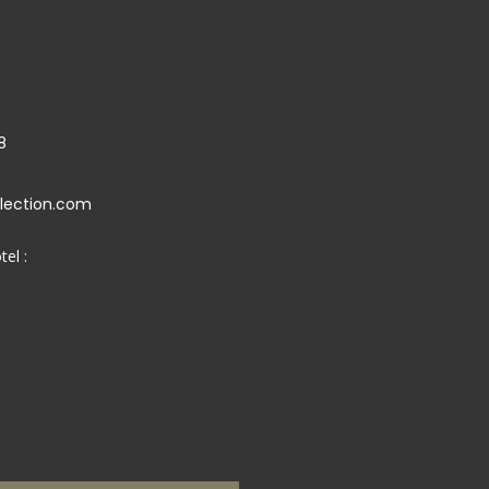
8
llection.com
tel :