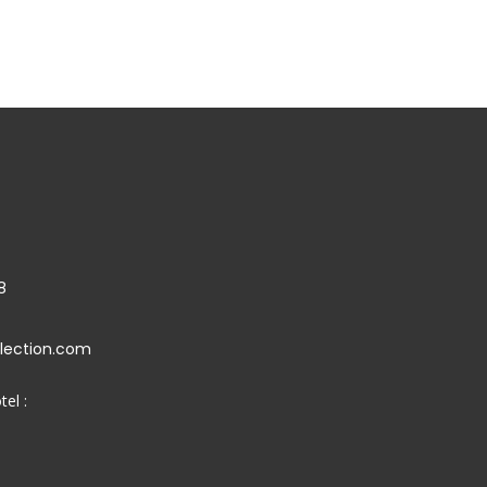
8
llection.com
tel :