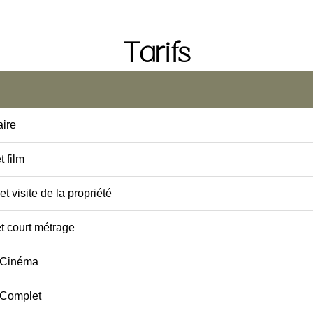
Tarifs
ire
t film
 et visite de la propriété
t court métrage
t Cinéma
t Complet