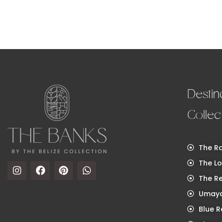
Destin
Collec
The Ra
The Lo
The R
Umaya
Blue R