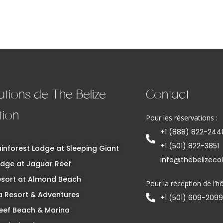
ations de The Belize
Contact
tion
Pour les réservations :
+1 (888) 822-244
+1 (501) 822-3851
inforest Lodge at Sleeping Giant
info@thebelizeco
dge at Jaguar Reef
esort at Almond Beach
Pour la réception de l’hô
 Resort & Adventures
+1 (501) 609-2099
eef Beach & Marina