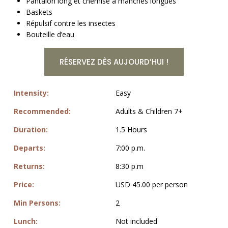
Pantalon long et chemise à manches longues
Baskets
Répulsif contre les insectes
Bouteille d’eau
RÉSERVEZ DÈS AUJOURD’HUI !
Intensity:
Easy
Recommended:
Adults & Children 7+
Duration:
1.5 Hours
Departs:
7:00 p.m.
Returns:
8:30 p.m
Price:
USD 45.00 per person
Min Persons:
2
Lunch:
Not included