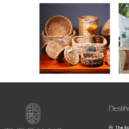
Destin
The Ra