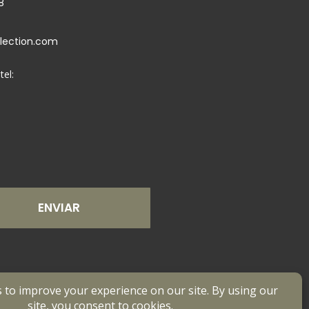
8
llection.com
tel:
ENVIAR