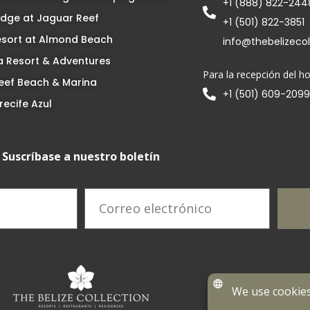
+1 (888) 822-244
dge at Jaguar Reef
+1 (501) 822-3851
esort at Almond Beach
info@thebelizeco
 Resort & Adventures
Para la recepción del ho
eef Beach & Marina
+1 (501) 609-2099
recife Azul
Suscríbase a nuestro boletín