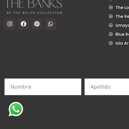
The Lo
The R
Umaya
Blue R
Isla Ar