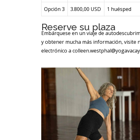
Opción 3
3.800,00 USD
1 huésped
Reserve su plaza
Embárquese en un viaje de autodescubrimie
y obtener mucha más información, visite 
electrónico a
colleen.westphal@yogavaca