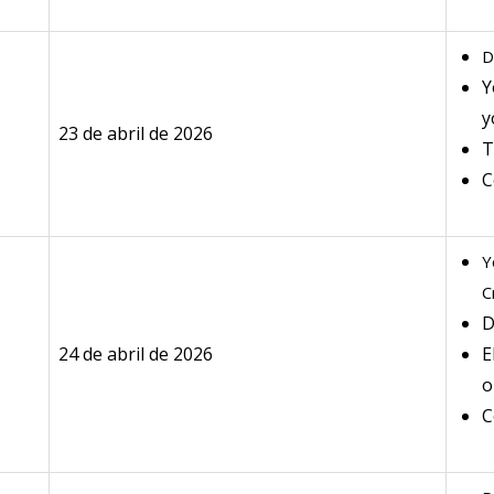
D
Y
y
23 de abril de 2026
T
C
Y
C
D
24 de abril de 2026
E
o
C