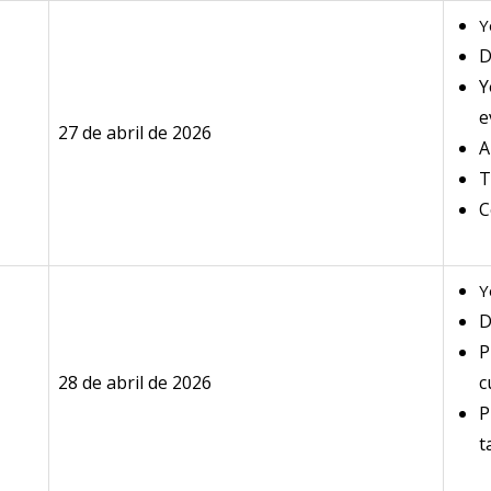
Y
D
Y
e
27 de abril de 2026
A
T
C
Y
D
P
28 de abril de 2026
c
P
t