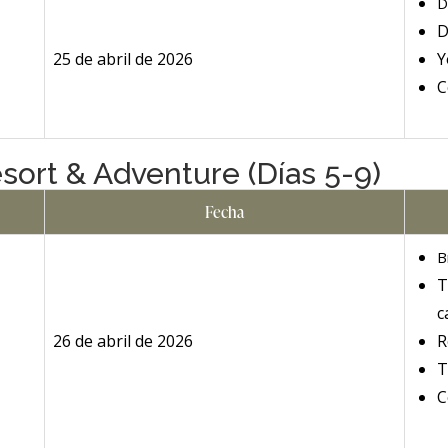
D
D
25 de abril de 2026
Y
C
sort & Adventure (Días 5-9)
Fecha
B
T
c
26 de abril de 2026
R
T
C